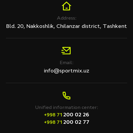
Address:
Bld. 20, Nakkoshlik, Chilanzar district, Tashkent
Email:
info@sportmix.uz
Unified information center:
200 02 26
+998 71
200 02 77
+998 71