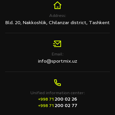
Address:
Bld. 20, Nakkoshlik, Chilanzar district, Tashkent
Email:
info@sportmix.uz
Unified information center:
200 02 26
+998 71
200 02 77
+998 71