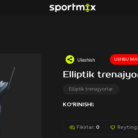
Ulashish
USHBU MA
Elliptik trenaj
Elliptik trenajyorlar
KO'RINISHI:
Fikirlar:
0
Reyting: