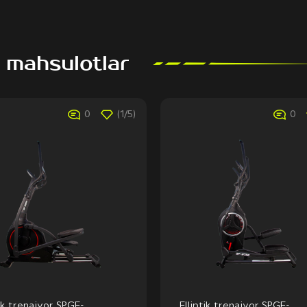
 mahsulotlar
0
(1/5)
0
tik trenajyor SPGF-
Elliptik trenajyor SPGF-