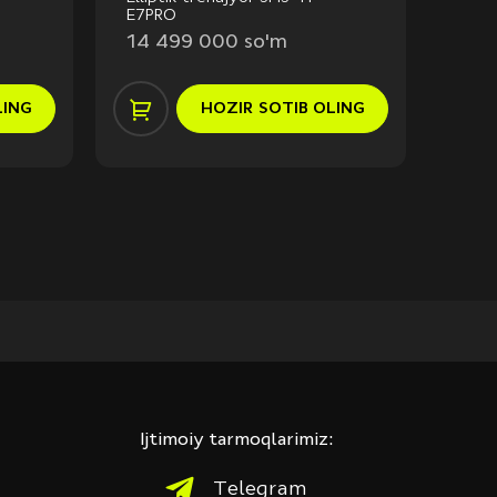
E7PRO
16 
14 499 000 so'm
LING
HOZIR
SOTIB OLING
Ijtimoiy tarmoqlarimiz:
Telegram