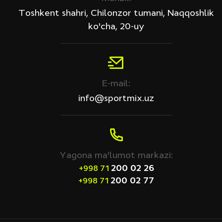
Toshkent shahri, Chilonzor tumani, Naqqoshlik
ko'cha, 20-uy
E-mail:
info@sportmix.uz
Yagona ma'lumot markazi:
200 02 26
+998 71
200 02 77
+998 71