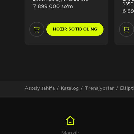
985E
7 899 000 so'm
6 8
ING
HOZIR
SOTIB OLING
Asosiy sahifa
Katalog
Trenajyorlar
Ellipt
Manzil: