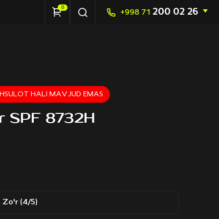
0
200 02 26
+998 71
HSULOT HALI MAVJUD EMAS
yor SPF 8732H
Zo'r (4/5)