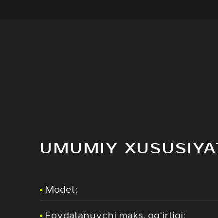
UMUMIY XUSUSIYA
Model:
Foydalanuvchi maks. og'irligi: