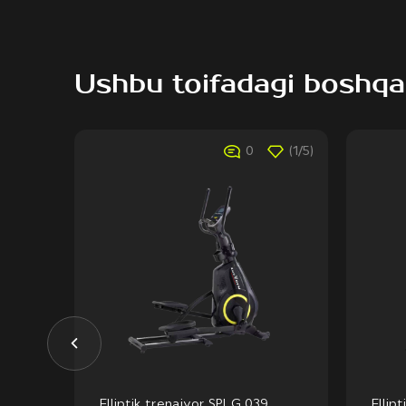
Ushbu toifadagi boshqa
(1/5)
0
(1/5)
Elliptik trenajyor SPLG 039
Ellip