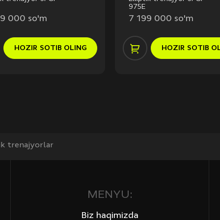
975E
99 000 so'm
7 199 000 so'm
HOZIR
SOTIB OLING
HOZIR
SOTIB O
ik trenajyorlar
MENYU:
Biz haqimizda