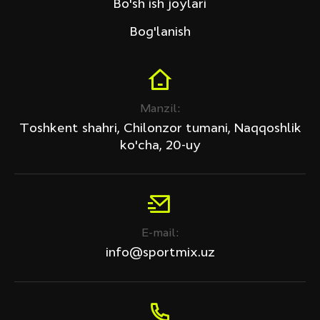
Bo'sh ish joylari
Bog'lanish
Manzil:
Toshkent shahri, Chilonzor tumani, Naqqoshlik
ko'cha, 20-uy
E-mail:
info@sportmix.uz