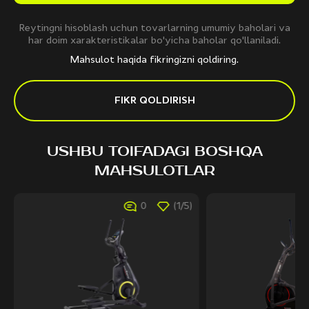
Reytingni hisoblash uchun tovarlarning umumiy baholari va
har doim xarakteristikalar bo'yicha baholar qo'llaniladi.
Mahsulot haqida fikringizni qoldiring.
FIKR QOLDIRISH
USHBU TOIFADAGI BOSHQA
MAHSULOTLAR
0
(1/5)