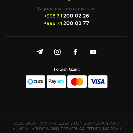
Yagona ma'lumot markazi:
200 02 26
+998 71
200 02 77
+998 71
To'lash tizimi:
2026. SPORTMIX — O‘ZBEKISTON BO‘YICHA SPORT
ANJOMLARI DO‘KONI | TRENERLAR, FITNES, MASSAJ