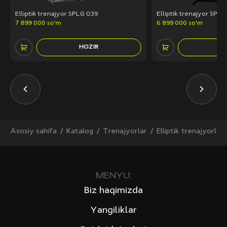
Elliptik trenajyor SPLG 039
Elliptik trenajyor SPG
7 899 000 so'm
6 899 000 so'm
HOZIR
H
Asosiy sahifa
Katalog
Trenajyorlar
Elliptik trenajyorlar
MENYU:
Biz haqimizda
Yangiliklar