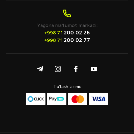
Yagona ma'lumot markazi:
200 02 26
+998 71
200 02 77
+998 71
To'lash tizimi: