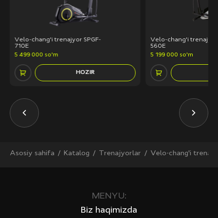
Velo-chang'i trenajyor SPGF-
Velo-chang'i trenajyo
710E
560E
5 499 000 so'm
5 199 000 so'm
HOZIR
H
Asosiy sahifa
Katalog
Trenajyorlar
Velo-chang'i trenajy
MENYU:
Biz haqimizda