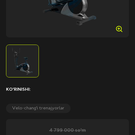
KO'RINISHI:
Velo-chang'i trenajyorlar
4 799 000 so'm