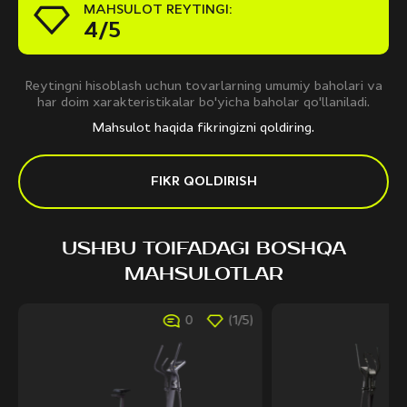
MAHSULOT REYTINGI:
4/5
Reytingni hisoblash uchun tovarlarning umumiy baholari va
har doim xarakteristikalar bo'yicha baholar qo'llaniladi.
Mahsulot haqida fikringizni qoldiring.
FIKR QOLDIRISH
USHBU TOIFADAGI BOSHQA
MAHSULOTLAR
0
(1/5)