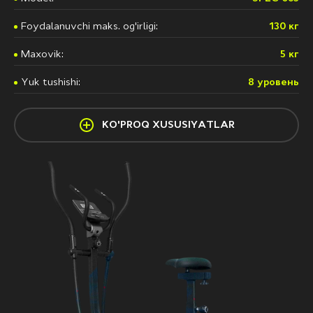
Foydalanuvchi maks. og'irligi:
130 кг
Maxovik:
5 кг
Yuk tushishi:
8 уровень
KO'PROQ XUSUSIYATLAR