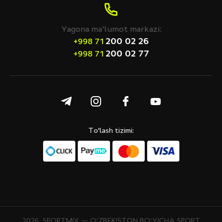
Yagona ma'lumot markazi:
200 02 26
+998 71
200 02 77
+998 71
To'lash tizimi:
2026. SPORTMIX — O‘ZBEKISTON BO‘YICHA SPORT