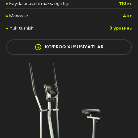
Foydalanuvchi maks. og'irligi:
110 кг
Maxovik:
4 кг
Yuk tushishi:
8 урoвинь
KO'PROQ XUSUSIYATLAR