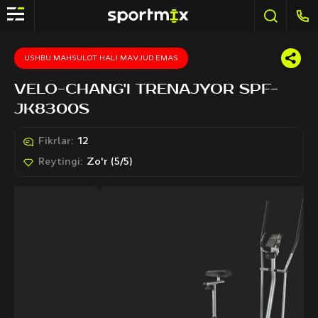
USHBU MAHSULOT HALI MAVJUD EMAS
VELO-CHANG'I TRENAJYOR SPF-
JK8300S
Fikrlar:
12
Reytingi:
Zo'r (5/5)