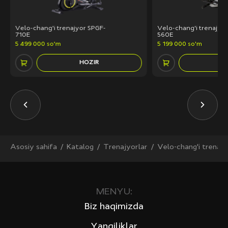
Velo-chang'i trenajyor SPGF-
Velo-chang'i trenajyo
710E
560E
5 499 000 so'm
5 199 000 so'm
HOZIR
H
Asosiy sahifa
Katalog
Trenajyorlar
Velo-chang'i trenajy
MENYU:
Biz haqimizda
Yangiliklar