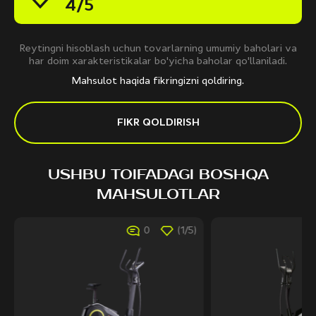
4/5
Reytingni hisoblash uchun tovarlarning umumiy baholari va
har doim xarakteristikalar bo'yicha baholar qo'llaniladi.
Mahsulot haqida fikringizni qoldiring.
FIKR QOLDIRISH
USHBU TOIFADAGI BOSHQA
MAHSULOTLAR
0
(1/5)