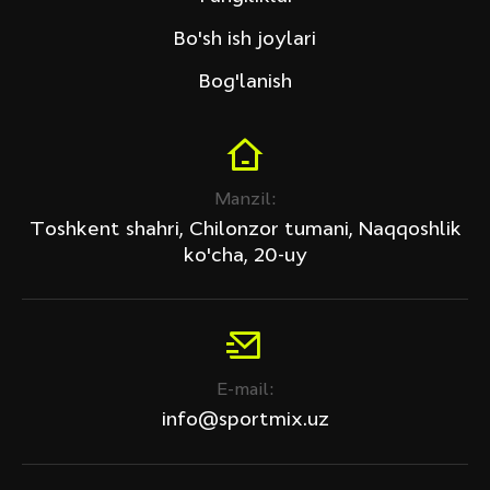
Bo'sh ish joylari
Bog'lanish
Manzil:
Toshkent shahri, Chilonzor tumani, Naqqoshlik
ko'cha, 20-uy
E-mail:
info@sportmix.uz