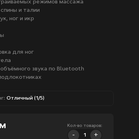
страиваемых режимов массажа
спины и талии
к, ног и икр
вы
вка для ног
тела
объёмного звука по Bluetooth
подлокотниках
г:
Отличный (1/5)
ум
Кол-во товаров:
-
+