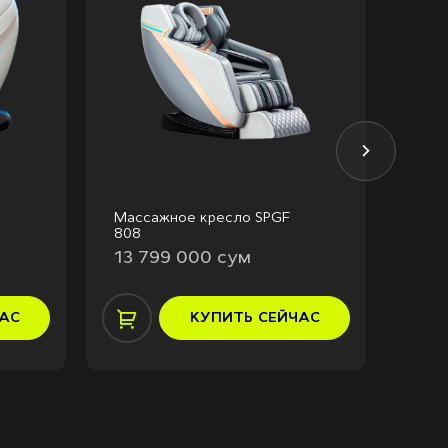
Массажное кресло SPGF
Масс
808
A23
13 799 000 сум
13 
АС
КУПИТЬ
СЕЙЧАС