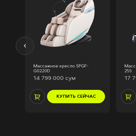
Массажное кресло SPGF-
Масс
G0220D
25S
14 799 000 сум
17 
АС
КУПИТЬ
СЕЙЧАС