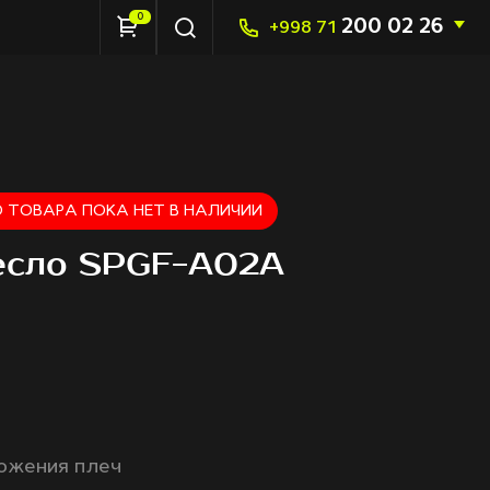
0
200 02 26
+998 71
 ТОВАРА ПОКА НЕТ В НАЛИЧИИ
есло SPGF-A02A
ы
ожения плеч