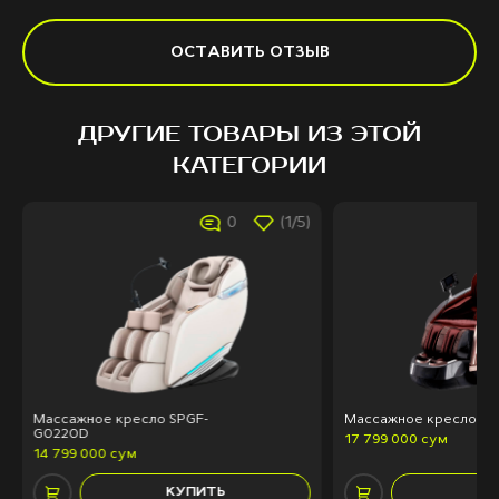
ОСТАВИТЬ ОТЗЫВ
ДРУГИЕ ТОВАРЫ ИЗ ЭТОЙ
КАТЕГОРИИ
0
(1/5)
Массажное кресло SPGF-
Массажное кресло SP
G0220D
17 799 000 сум
14 799 000 сум
КУПИТЬ
КУ