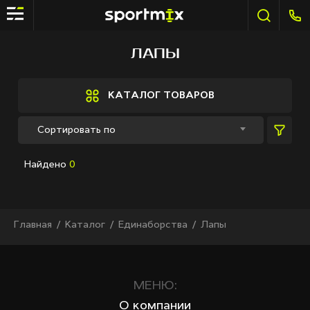
ФИЛЬТР
ЛАПЫ
Бренды
Active Sport
КАТАЛОГ ТОВАРОВ
Bestway
Constant
Сортировать по
Elite sport
Fitland
Найдено
0
General Fitness
Grand Fitness
Intex
iReborn
Главная
Каталог
Единаборства
Лапы
iRest
Kaitashi
Life GYM
MD Buddy
МЕНЮ:
Quart
О компании