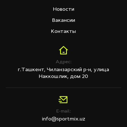
Shua
Новости
Skyliner
Sprinter
Вакансии
Starfit
Tech Fitness
Контакты
Venum
Цена (сум)
Адрес:
г.Ташкент, Чиланзарский р-н, улица
Наккошлик, дом 20
Скидка
Все товары
Только со скидкой
E-mail:
info@sportmix.uz