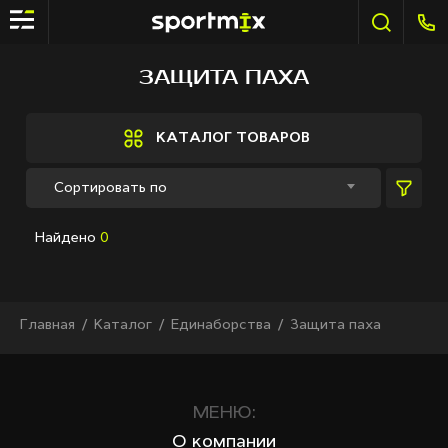
ФИЛЬТР
ЗАЩИТА ПАХА
Бренды
Active Sport
КАТАЛОГ ТОВАРОВ
Bestway
Constant
Сортировать по
Elite sport
Fitland
Найдено
0
General Fitness
Grand Fitness
Intex
iReborn
Главная
Каталог
Единаборства
Защита паха
iRest
Kaitashi
Life GYM
MD Buddy
МЕНЮ:
Quart
О компании