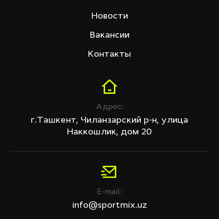
Shua
Новости
Skyliner
Sprinter
Вакансии
Starfit
Tech Fitness
Контакты
Venum
Цена (сум)
Адрес:
г.Ташкент, Чиланзарский р-н, улица
Наккошлик, дом 20
Скидка
Все товары
Только со скидкой
E-mail:
info@sportmix.uz