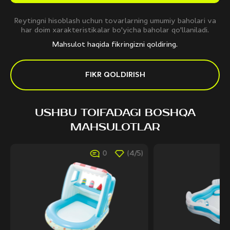
Reytingni hisoblash uchun tovarlarning umumiy baholari va
har doim xarakteristikalar bo'yicha baholar qo'llaniladi.
Mahsulot haqida fikringizni qoldiring.
FIKR QOLDIRISH
USHBU TOIFADAGI BOSHQA
MAHSULOTLAR
0
(4/5)