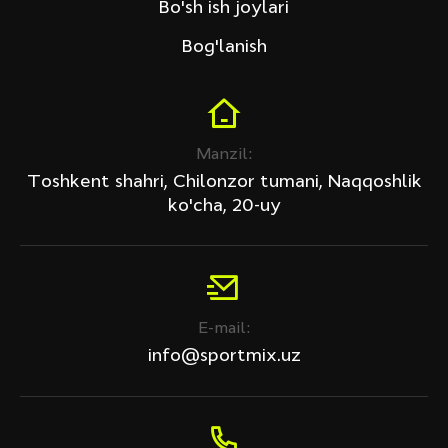
Bo'sh ish joylari
Bog'lanish
Manzil:
Toshkent shahri, Chilonzor tumani, Naqqoshlik
ko'cha, 20-uy
E-mail:
info@sportmix.uz