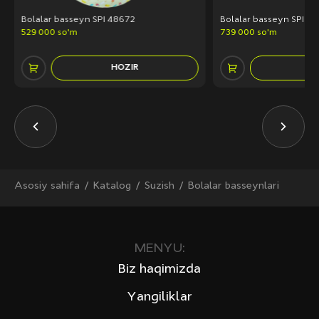
Bolalar basseyn SPI 48672
Bolalar basseyn SPI 5
529 000 so'm
739 000 so'm
HOZIR
H
Asosiy sahifa
Katalog
Suzish
Bolalar basseynlari
MENYU:
Biz haqimizda
Yangiliklar