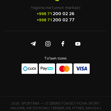
Yagona ma'lumot markazi:
200 02 26
+998 71
200 02 77
+998 71
To'lash tizimi:
2026. SPORTMIX — O‘ZBEKISTON BO‘YICHA SPORT
ANJOMLARI DO‘KONI | TRENERLAR, FITNES, MASSAJ