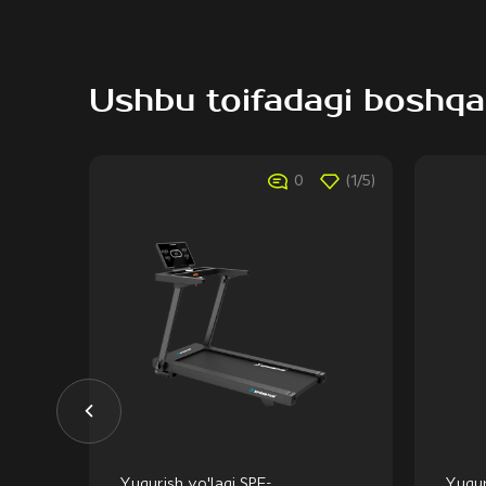
Ushbu toifadagi boshqa
(1/5)
0
(1/5)
Yugurish yo'lagi SPF-
Yugur