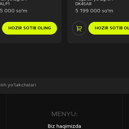
ALP1
DK45AR
5 000 so'm
5 199 000 so'm
HOZIR
SOTIB OLING
HOZIR
SOTIB O
sh yo'lakchalari
MENYU:
Biz haqimizda