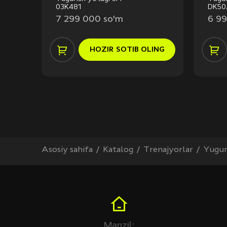
03K481
DK50
7 299 000 so'm
6 99
ING
HOZIR
SOTIB OLING
Asosiy sahifa
Katalog
Trenajyorlar
Yuguri
Manzil: