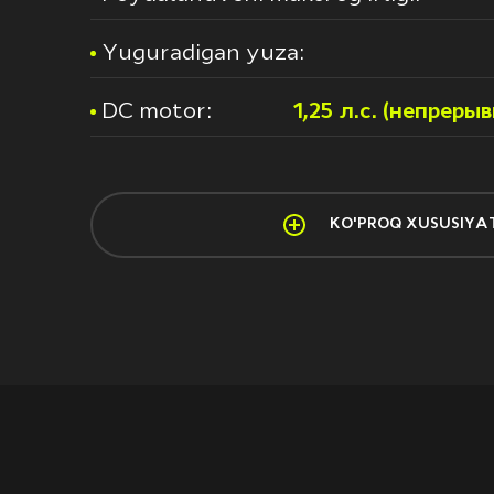
Yuguradigan yuza:
DC motor:
1,25 л.с. (непреры
KO'PROQ XUSUSIYA