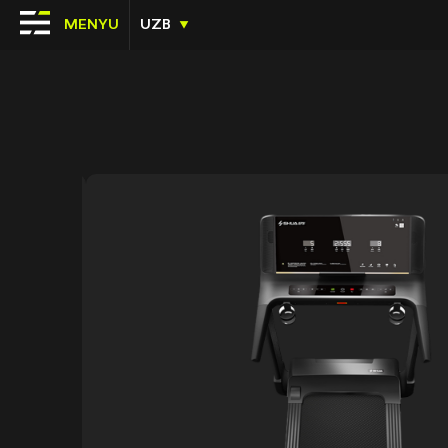
MENYU
UZB