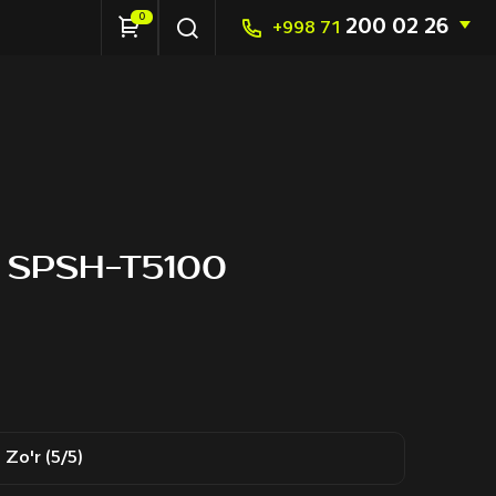
0
200 02 26
+998 71
gi SPSH-T5100
Zo'r (5/5)