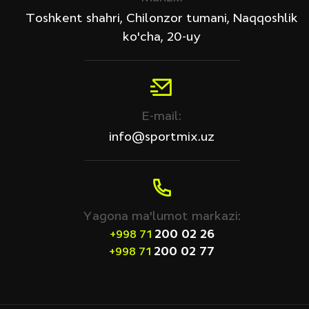
Toshkent shahri, Chilonzor tumani, Naqqoshlik
ko'cha, 20-uy
E-mail:
info@sportmix.uz
Yagona ma'lumot markazi:
200 02 26
+998 71
200 02 77
+998 71