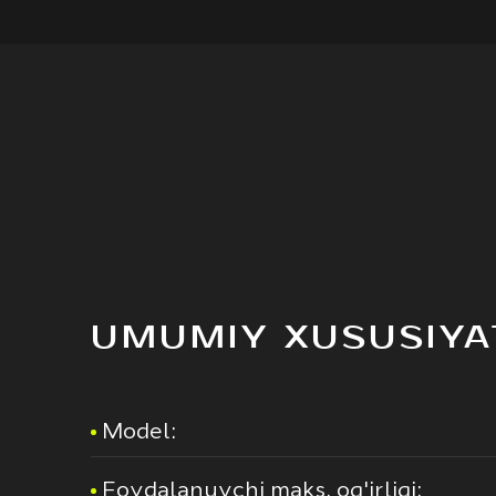
UMUMIY XUSUSIYA
Model:
Foydalanuvchi maks. og'irligi: