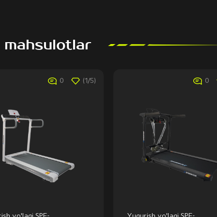
 mahsulotlar
0
(1/5)
0
ish yo'lagi SPF-
Yugurish yo'lagi SPF-