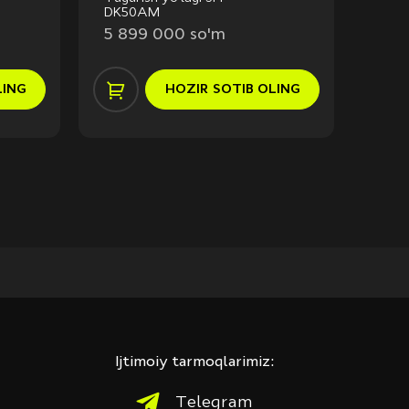
DK50AM
08C
5 899 000 so'm
7 3
LING
HOZIR
SOTIB OLING
Ijtimoiy tarmoqlarimiz:
Telegram