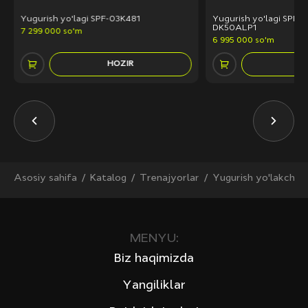
Yugurish yo'lagi SPF-03K481
Yugurish yo'lagi SPF-
DK50ALP1
7 299 000 so'm
6 995 000 so'm
HOZIR
H
Asosiy sahifa
Katalog
Trenajyorlar
Yugurish yo'lakchala
MENYU:
Biz haqimizda
Yangiliklar