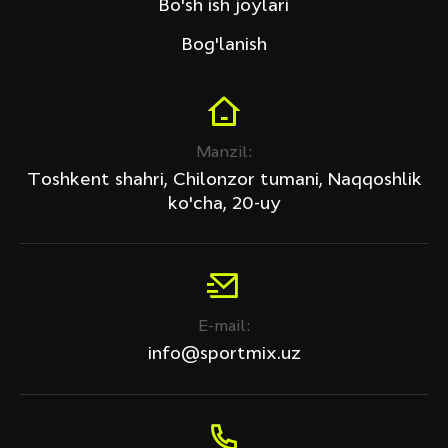
Bo'sh ish joylari
Bog'lanish
Manzil:
Toshkent shahri, Chilonzor tumani, Naqqoshlik
ko'cha, 20-uy
E-mail:
info@sportmix.uz