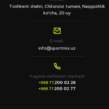
Toshkent shahri, Chilonzor tumani, Naqqoshlik
ko'cha, 20-uy
E-mail:
info@sportmix.uz
Yagona ma'lumot markazi:
200 02 26
+998 71
200 02 77
+998 71