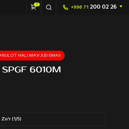
0
200 02 26
+998 71
HSULOT HALI MAVJUD EMAS
gi SPGF 6010M
Zo'r (1/5)