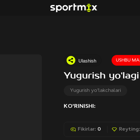
Ulashish
USHBU MA
Yugurish yo'la
Yugurish yo'lakchalari
KO'RINISHI:
Fikirlar:
0
Reyting: