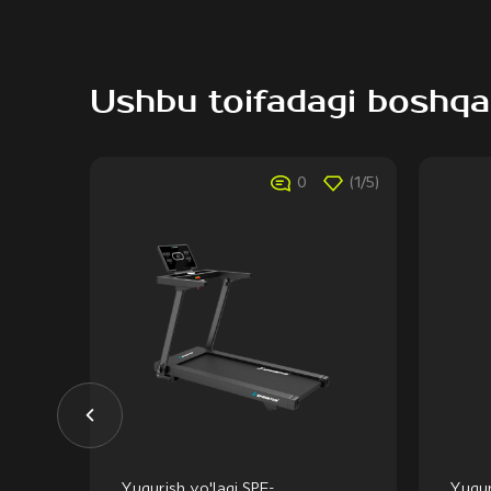
Ushbu toifadagi boshqa
(1/5)
0
(1/5)
Yugurish yo'lagi SPF-
Yugur