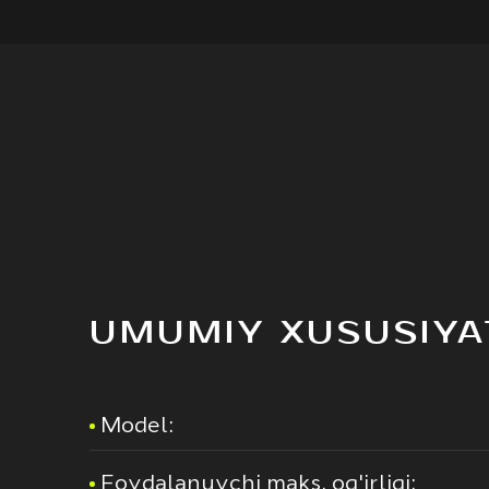
UMUMIY XUSUSIYA
Model:
Foydalanuvchi maks. og'irligi: