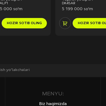
ALP1
DK45AR
5 000 so'm
5 199 000 so'm
HOZIR
SOTIB OLING
HOZIR
SOTIB O
sh yo'lakchalari
MENYU:
Biz haqimizda