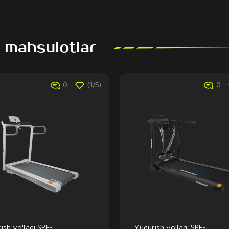
 mahsulotlar
0
(1/5)
0
ish yo'lagi SPF-
Yugurish yo'lagi SPF-