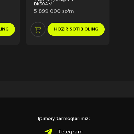
DK50AM
08C
5 899 000 so'm
7 3
LING
HOZIR
SOTIB OLING
Ijtimoiy tarmoqlarimiz:
Telegram