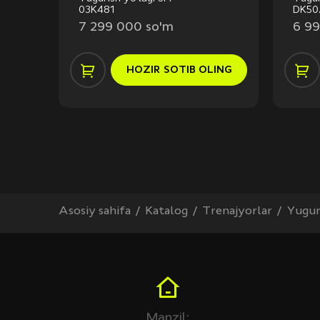
03K481
DK50
7 299 000 so'm
6 99
ING
HOZIR
SOTIB OLING
Asosiy sahifa
Katalog
Trenajyorlar
Yuguri
Manzil: