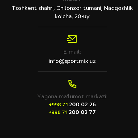
Toshkent shahri, Chilonzor tumani, Naqqoshlik
ko'cha, 20-uy
E-mail:
info@sportmix.uz
Yagona ma'lumot markazi:
200 02 26
+998 71
200 02 77
+998 71