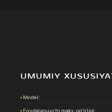
UMUMIY XUSUSIYA
Model:
Foydalanuvchi maks. og'irligi: