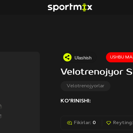
Ulashish
USHBU MA
Velotrenojyor 
Velotrenojyorlar
KO'RINISHI:
Fikirlar:
0
Reyting: