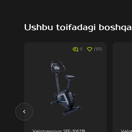
Ushbu toifadagi boshqa
(1/5)
0
(1/5)
Velotrenojyor SPF-10611B
Velo