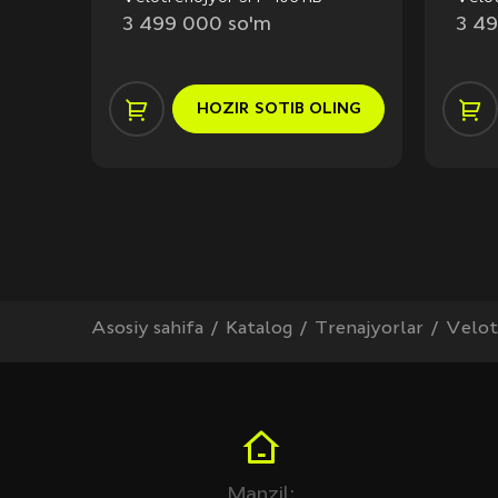
3 499 000 so'm
3 4
ING
HOZIR
SOTIB OLING
Asosiy sahifa
Katalog
Trenajyorlar
Velot
Manzil: