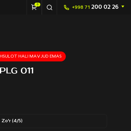
0
200 02 26
+998 71
HSULOT HALI MAVJUD EMAS
SPLG 011
Zo'r (4/5)