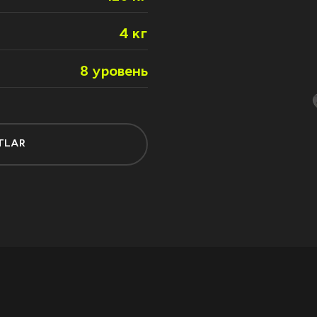
4 кг
8 уровень
TLAR