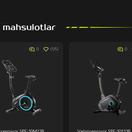
 mahsulotlar
0
(1/5)
0
trenojyor SPF-10M23B
Velotrenojyor SPF-10S13B