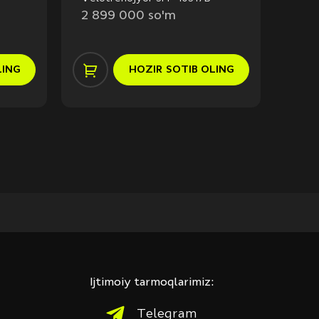
2 899 000 so'm
5 7
LING
HOZIR
SOTIB OLING
Ijtimoiy tarmoqlarimiz:
Telegram