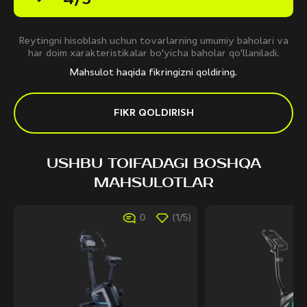
Reytingni hisoblash uchun tovarlarning umumiy baholari va
har doim xarakteristikalar bo'yicha baholar qo'llaniladi.
Mahsulot haqida fikringizni qoldiring.
FIKR QOLDIRISH
USHBU TOIFADAGI BOSHQA
MAHSULOTLAR
0
(1/5)