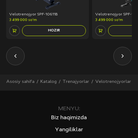
Velotrenojyor SPF-10611B
Velotrenojyor SPF-10
3 499 000 so'm
3 499 000 so'm
HOZIR
H
Asosiy sahifa
Katalog
Trenajyorlar
Velotrenojyorlar
MENYU:
Biz haqimizda
Yangiliklar