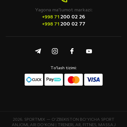
Yagona ma'lumot markazi:
200 02 26
+998 71
200 02 77
+998 71
To'lash tizimi:
2026. SPORTMIX — O‘ZBEKISTON BO‘YICHA SPORT
ANJOMLARI DO‘KONI | TRENERLAR, FITNES, MASSAJ