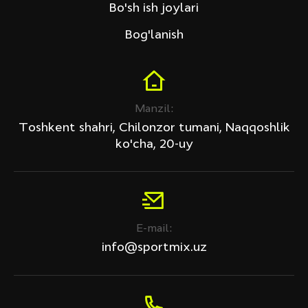
Bo'sh ish joylari
Bog'lanish
Manzil:
Toshkent shahri, Chilonzor tumani, Naqqoshlik
ko'cha, 20-uy
E-mail:
info@sportmix.uz