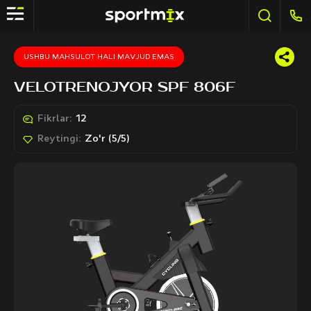
USHBU MAHSULOT HALI MAVJUD EMAS
VELOTRENOJYOR SPF 806F
Fikrlar:
12
Reytingi:
Zo'r (5/5)