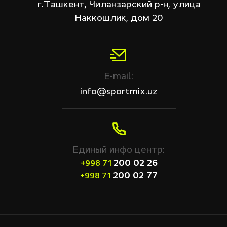
г.Ташкент, Чиланзарский р-н, улица
Наккошлик, дом 20
E-mail:
info@sportmix.uz
Единый инфо центр:
200 02 26
+998 71
200 02 77
+998 71