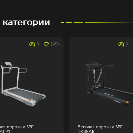
 категории
0
(1/5)
0
вая дорожка SPF-
Беговая дорожка SPF-
ALP1
DK45AR