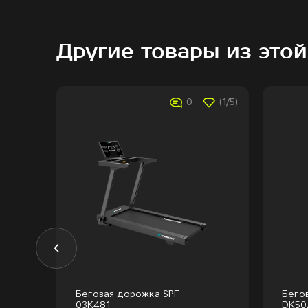
Другие товары из этой
(1/5)
0
(1/5)
Беговая дорожка SPF-
Бего
03K481
DK50