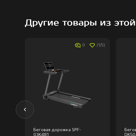
Другие товары из этой
(1/5)
0
(1/5)
Беговая дорожка SPF-
Бего
03K481
DK50