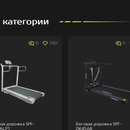
 категории
0
(1/5)
0
вая дорожка SPF-
Беговая дорожка SPF-
ALP1
DK45AR