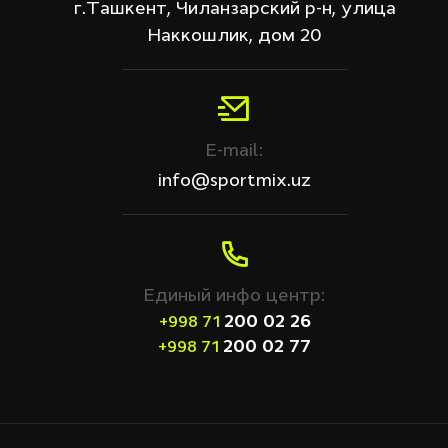
г.Ташкент, Чиланзарский р-н, улица
Наккошлик, дом 20
E-mail:
info@sportmix.uz
Единый инфо центр:
200 02 26
+998 71
200 02 77
+998 71