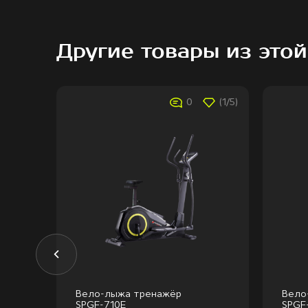
Другие товары из этой
(4/5)
0
(1/5)
Вело-лыжа тренажёр
Вело
SPGF-710E
SPGF