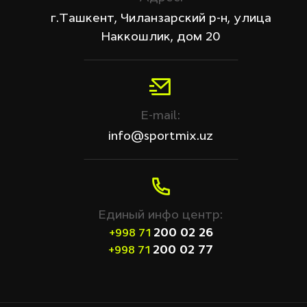
г.Ташкент, Чиланзарский р-н, улица
Наккошлик, дом 20
E-mail:
info@sportmix.uz
Единый инфо центр:
200 02 26
+998 71
200 02 77
+998 71