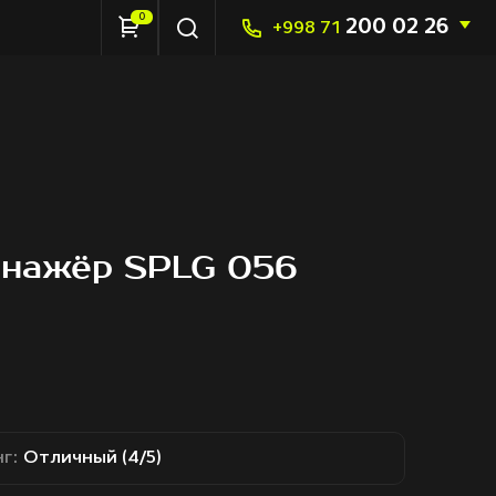
0
200 02 26
+998 71
енажёр SPLG 056
г:
Отличный (4/5)