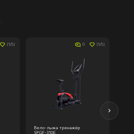
(1/5)
0
(1/5)
Вело-лыжа тренажёр
Вел
SPGF-310E
SPGF