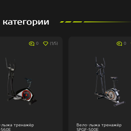
 категории
0
(1/5)
0
-лыжа тренажёр
Вело-лыжа тренажёр
-560E
SPGF-500E